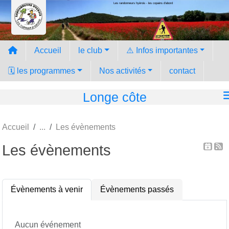
Les randonneurs hyèrois - les copains d'abord
Panneau de gestion des cookies
Accueil
le club
⚠️ Infos importantes
🗓️ les programmes
Nos activités
contact
Longe côte
Accueil
Les évènements
Les évènements
Évènements à venir
Évènements passés
Aucun événement