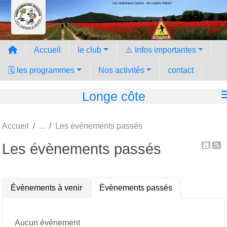
Les randonneurs hyèrois - les copains d'abord
Panneau de gestion des cookies
Accueil
le club
⚠️ Infos importantes
🗓️ les programmes
Nos activités
contact
Longe côte
Accueil
Les évènements passés
Les évènements passés
Évènements à venir
Évènements passés
Aucun événement