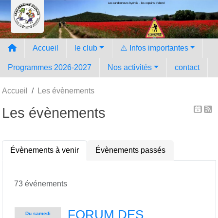
Les randonneurs hyèrois - les copains d'abord
Panneau de gestion des cookies
Accueil
le club
⚠️ Infos importantes
Programmes 2026-2027
Nos activités
contact
Accueil
Les évènements
Les évènements
Évènements à venir
Évènements passés
73 événements
FORUM DES
Du
samedi