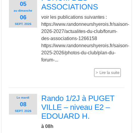
05
ASSOCIATIONS
au
dimanche
06
voir les publications suivantes :
https://www.randonneurshyerois.fr/saison-
SEPT.
2026
2026-2027/actualites-du-club/forum-
des-associations-1266158
https://www.randonneurshyerois.fr/saison-
2025-2026/photos-du-club/plan-du-
forum-...
Lire la suite
Rando 1/2J à PUGET
Le
mardi
08
VILLE – niveau E2 –
SEPT.
2026
EDOUARD H.
à 08h