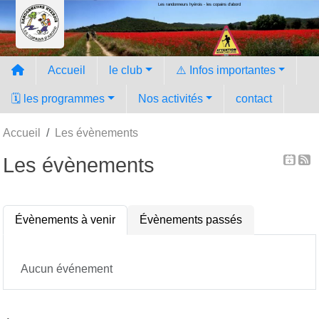
Les randonneurs hyèrois - les copains d'abord
Panneau de gestion des cookies
Accueil
le club
⚠️ Infos importantes
🗓️ les programmes
Nos activités
contact
Accueil
Les évènements
Les évènements
Évènements à venir
Évènements passés
Aucun événement