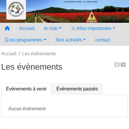
Les randonneurs hyèrois - les copains d'abord
Panneau de gestion des cookies
Accueil
le club
⚠️ Infos importantes
🗓️ les programmes
Nos activités
contact
Accueil
Les évènements
Les évènements
Évènements à venir
Évènements passés
Aucun événement