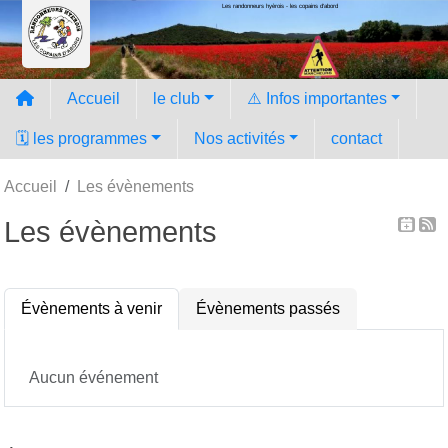
Les randonneurs hyèrois - les copains d'abord
Panneau de gestion des cookies
Accueil
le club
⚠️ Infos importantes
🗓️ les programmes
Nos activités
contact
Accueil
Les évènements
Les évènements
Évènements à venir
Évènements passés
Aucun événement