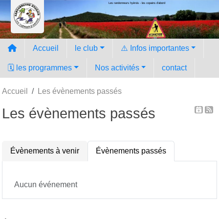
Les randonneurs hyèrois - les copains d'abord
Panneau de gestion des cookies
Accueil
le club
⚠️ Infos importantes
🗓️ les programmes
Nos activités
contact
Accueil
Les évènements passés
Les évènements passés
Évènements à venir
Évènements passés
Aucun événement