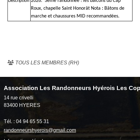
2026. 3ème randonnée : les balcons du Cap
Description
Roux, chapelle Saint Honorât Nota
:
Bâtons de
marche et chaussures MID recommandées.
TOUS LES MEMBRES (RH)
Association Les Randonneurs Hyérois Les Cop
14 rue crivelli
83400
HYERES
Tél. :
04 94 65 55 31
randonneurshyerois@gmail.com