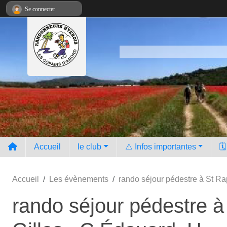
Panneau de gestion des cookies
Se connecter
Accueil
le club
⚠️ Infos importantes
🗓
Accueil
Les évènements
rando séjour pédestre à St Rap
rando séjour pédestre à