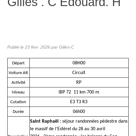
Gilles . C Édouard. H
Publié le
23 févr. 2026
par Gilles-C
08H00
Départ
Circuit
Voiture AR
RP
Activité
IBP 72 11 km 700 m
Niveau
E3 T3 R3
Cotation
06h00
Durée
Saint Raphaël :
séjour randonnées pédestre dans
le massif de l’Estérel du 28 au 30 avril