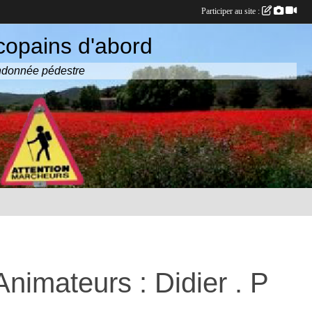
Participer au site :
copains d'abord
randonnée pédestre
nimateurs : Didier . P