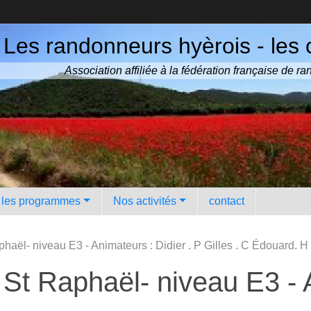
Les randonneurs hyèrois - les 
Association affiliée à la fédération française de 
️ les programmes
Nos activités
contact
haël- niveau E3 - Animateurs : Didier . P Gilles . C Édouard. H
 St Raphaël- niveau E3 - A