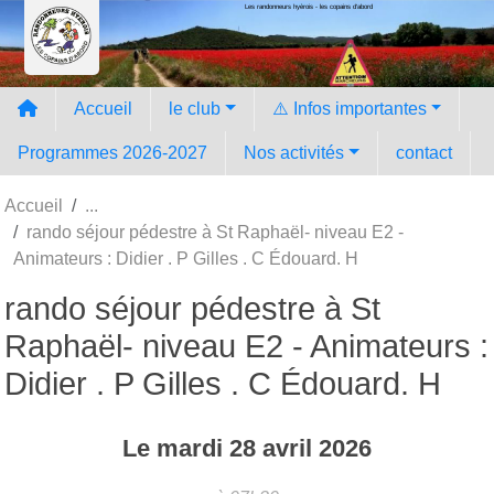
Les randonneurs hyèrois - les copains d'abord
Panneau de gestion des cookies
Accueil
le club
⚠️ Infos importantes
Programmes 2026-2027
Nos activités
contact
Accueil
rando séjour pédestre à St Raphaël- niveau E2 -
Animateurs : Didier . P Gilles . C Édouard. H
rando séjour pédestre à St
Raphaël- niveau E2 - Animateurs :
Didier . P Gilles . C Édouard. H
Le
mardi
28
avril
2026