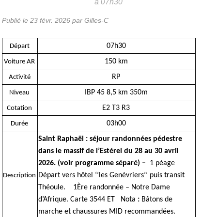
à 07h30
Publié le
23 févr. 2026
par Gilles-C
07h30
Départ
150 km
Voiture AR
RP
Activité
IBP 45 8,5 km 350m
Niveau
E2 T3 R3
Cotation
03h00
Durée
Saint Raphaël : séjour randonnées pédestre
dans le massif de l’Estérel du 28 au 30 avril
2026. (voir programme séparé) –
1 péage
Départ vers hôtel ‘’les Genévriers’’ puis transit
Description
Théoule. 1Ère randonnée – Notre Dame
d’Afrique. Carte 3544 ET Nota
:
Bâtons de
marche et chaussures MID recommandées.