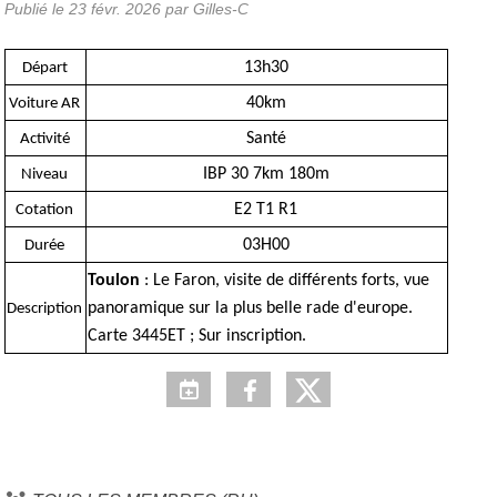
Publié le
23 févr. 2026
par Gilles-C
13h30
Départ
40km
Voiture AR
Santé
Activité
IBP 30 7km 180m
Niveau
E2 T1 R1
Cotation
03H00
Durée
Toulon
: Le Faron, visite de différents forts, vue
panoramique sur la plus belle rade d'europe.
Description
Carte 3445ET ; Sur inscription.