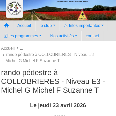
Les randonneurs hyèrois - les copains d'abord
Panneau de gestion des cookies
Accueil
le club
⚠️ Infos importantes
🗓️ les programmes
Nos activités
contact
Accueil
rando pédestre à COLLOBRIERES - Niveau E3
- Michel G Michel F Suzanne T
rando pédestre à
COLLOBRIERES - Niveau E3 -
Michel G Michel F Suzanne T
Le
jeudi
23
avril
2026