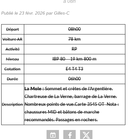
à 08h
Publié le
23 févr. 2026
par Gilles-C
08h00
Départ
78 km
Voiture AR
RP
Activité
IBP 80 19 km 800 m
Niveau
E4 T4 T3
Cotation
06h00
Durée
La Mole :
Sommet et crêtes de l’Argentière.
Chartreuse de La Verne, barrage de La Verne.
Nombreux points de vue.Carte 3545 OT Nota :
Description
chaussures MID et bâtons de marche
recommandés. Passages en rochers.