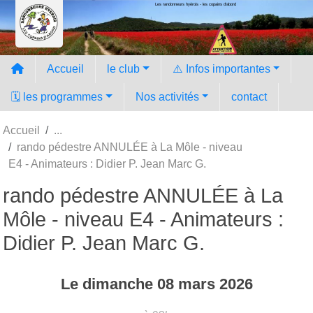
Les randonneurs hyèrois - les copains d'abord
Panneau de gestion des cookies
Accueil
le club
⚠️ Infos importantes
🗓️ les programmes
Nos activités
contact
Accueil
rando pédestre ANNULÉE à La Môle - niveau
E4 - Animateurs : Didier P. Jean Marc G.
rando pédestre ANNULÉE à La
Môle - niveau E4 - Animateurs :
Didier P. Jean Marc G.
Le
dimanche
08
mars
2026