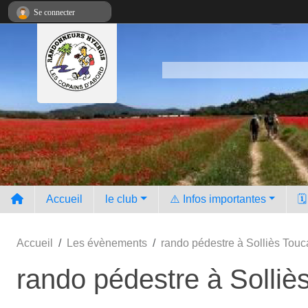
Panneau de gestion des cookies
Se connecter
Accueil
le club
⚠️ Infos importantes
🗓
Accueil
Les évènements
rando pédestre à Solliès Touca
rando pédestre à Solliè