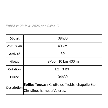
Publié le
23 févr. 2026
par Gilles-C
08h30
Départ
40 km
Voiture AR
RP
Activité
IBP50 10 km 400 m
Niveau
E2 T3 R3
Cotation
04h30
Durée
Sollies Toucas
: Grotte de Trubis, chapelle Ste
Description
Christine, hameau Valcros.