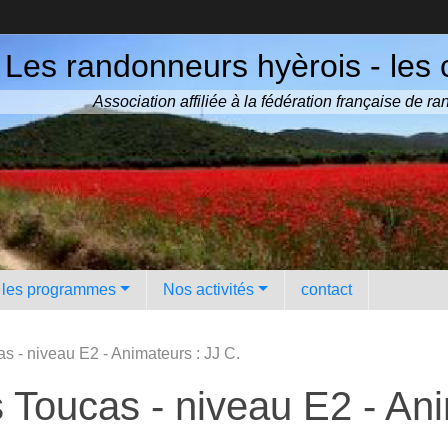
Les randonneurs hyèrois - les 
Association affiliée à la fédération française de 
️ les programmes
Nos activités
contact
s - niveau E2 - Animateurs : JJ C.
s Toucas - niveau E2 - Ani