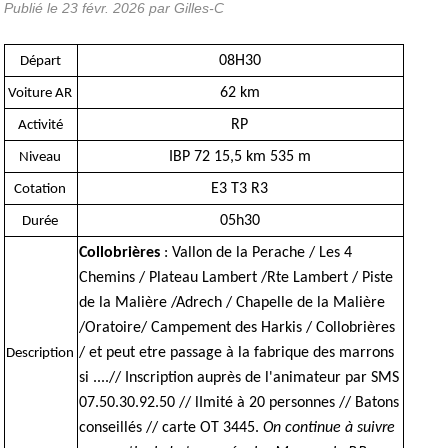
Publié le
23 févr. 2026
par Gilles-C
08H30
Départ
62 km
Voiture AR
RP
Activité
IBP 72 15,5 km 535 m
Niveau
E3 T3 R3
Cotation
05h30
Durée
Collobrières
: Vallon de la Perache / Les 4
Chemins / Plateau Lambert /Rte Lambert / Piste
de la Malière /Adrech / Chapelle de la Malière
/Oratoire/ Campement des Harkis / Collobrières
/ et peut etre passage à la fabrique des marrons
Description
si ....// Inscription auprès de l'animateur par SMS
07.50.30.92.50 // lImité à 20 personnes // Batons
conseillés // carte OT 3445.
On continue à suivre