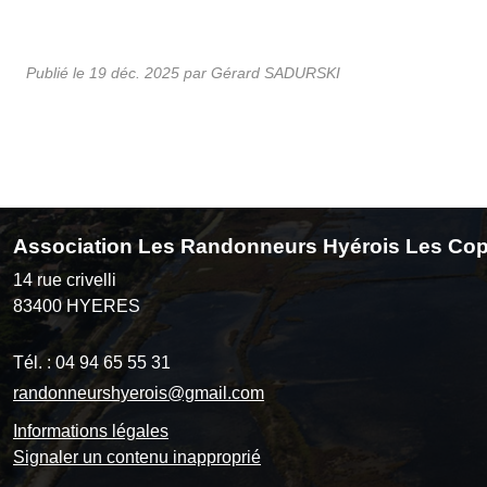
Publié le
19 déc. 2025
par Gérard SADURSKI
Association Les Randonneurs Hyérois Les Cop
14 rue crivelli
83400
HYERES
Tél. :
04 94 65 55 31
randonneurshyerois@gmail.com
Informations légales
Signaler un contenu inapproprié