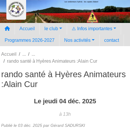
Les randonneurs hyèrois - les copains d'abord
Panneau de gestion des cookies
Accueil
le club
⚠️ Infos importantes
Programmes 2026-2027
Nos activités
contact
Accueil
rando santé à Hyères Animateurs :Alain Cur
rando santé à Hyères Animateurs
:Alain Cur
Le
jeudi
04
déc.
2025
à 13h
Publié le
03 déc. 2025
par Gérard SADURSKI